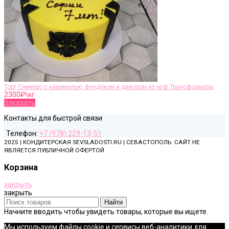
Торт Сникерс с карамелью, фундуком и декором из м/ф Трансформеры
2300
₽\кг
Заказать
Контакты для быстрой связи
Телефон:
+7 (978) 229-13-51
2025 | КОНДИТЕРСКАЯ SEVSLADOSTI.RU | СЕВАСТОПОЛЬ. САЙТ НЕ
ЯВЛЯЕТСЯ ПУБЛИЧНОЙ ОФЕРТОЙ
Корзина
закрыть
закрыть
Найти
Начните вводить чтобы увидеть товары, которые вы ищете.
Мы используем файлы cookie и сервисы веб-аналитики для