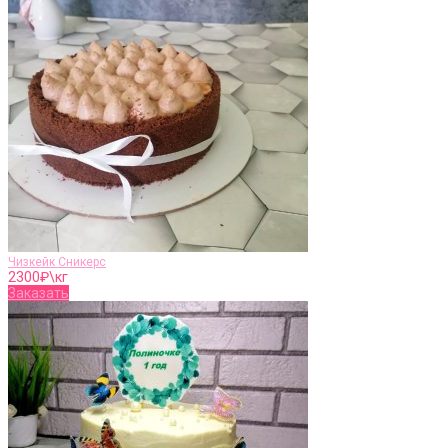
Чизкейк Сникерс
2300
₽\кг
Заказать