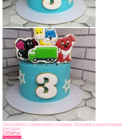
Торт Сникерс с пряничными топперами, бусинами и шоколадными
звездами
2300
₽\кг
Заказать