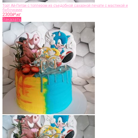
Торт Ай-Петри с топпером из съедобной сахарной печати с мастикой и
бабочками
2300
₽\кг
Заказать