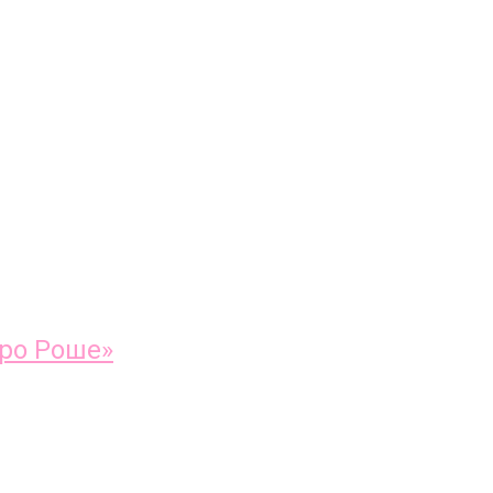
еро Роше»