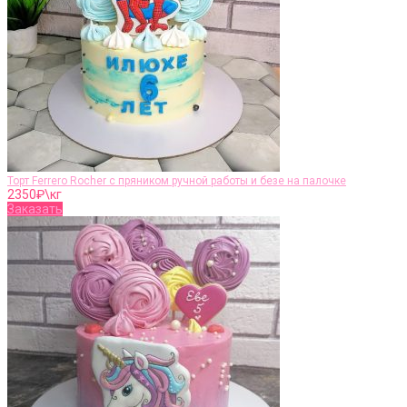
Торт Ferrero Rocher c пряником ручной работы и безе на палочке
2350
₽\кг
Заказать