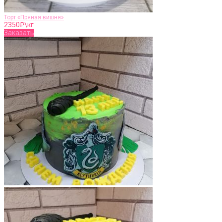
Торт «Пряная вишня»
2350
₽\кг
Заказать