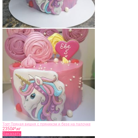
Торт Пряная вишня с пряником и безе на палочке
2350
₽\кг
Заказать