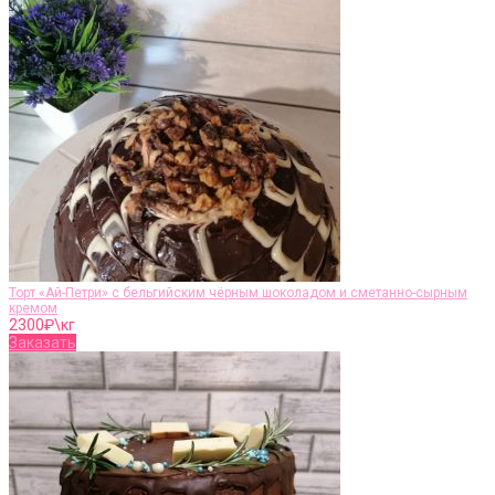
Торт «Ай-Петри» с бельгийским чёрным шоколадом и сметанно-сырным
кремом
2300
₽\кг
Заказать