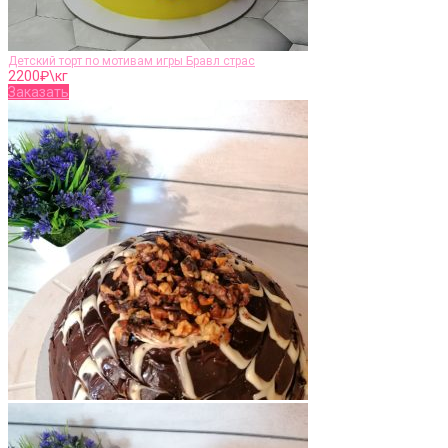
Детский торт по мотивам игры Бравл страс
2200
₽\кг
Заказать