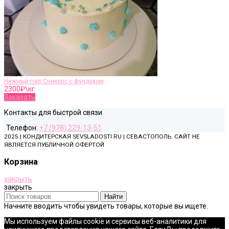
Нежный торт Сникерс с фундуком
2300
₽\кг
Заказать
Контакты для быстрой связи
Телефон:
+7 (978) 229-13-51
2025 | КОНДИТЕРСКАЯ SEVSLADOSTI.RU | СЕВАСТОПОЛЬ. САЙТ НЕ
ЯВЛЯЕТСЯ ПУБЛИЧНОЙ ОФЕРТОЙ
Корзина
закрыть
закрыть
Найти
Начните вводить чтобы увидеть товары, которые вы ищете.
Мы используем файлы cookie и сервисы веб-аналитики для