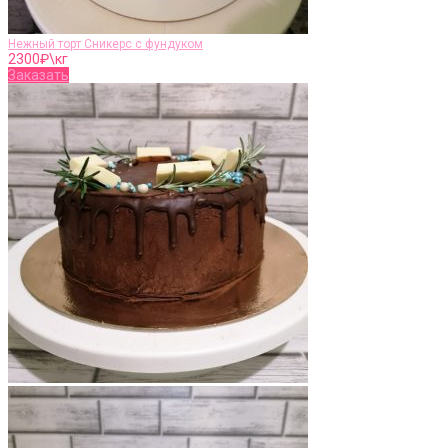
Нежный торт Сникерс с фундуком
2300
₽\кг
Заказать