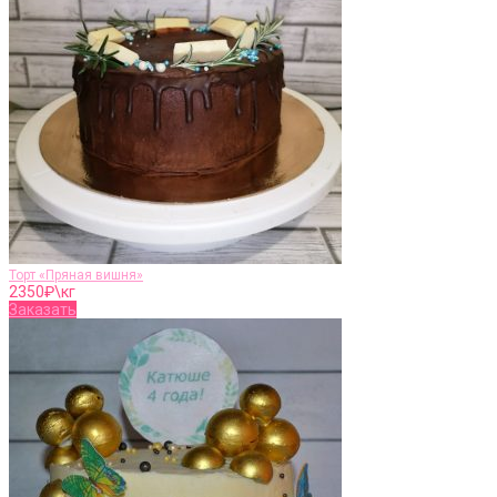
Торт «Пряная вишня»
2350
₽\кг
Заказать