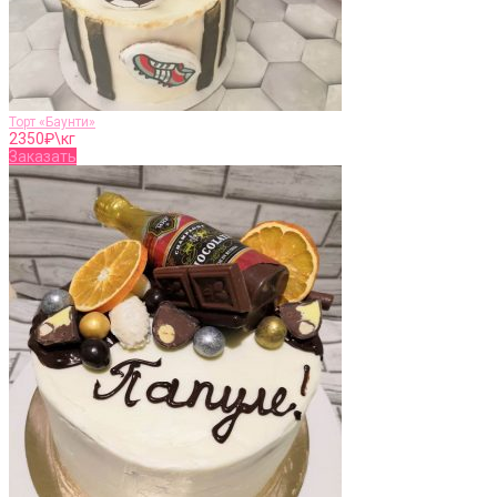
Торт «Баунти»
2350
₽\кг
Заказать