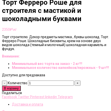
Торт Ферреро Роше для
строителя с мастикой и
шоколадными буквами
2350
₽\кг
Торт строителю. Декор предметы мастика , буквы шоколад. Торт.
Ферреро Роше. Шоколадные бисквиты, крем на основе двух
видов шоколада (темный и молочный) шоколадная карамель и
фундук.
Внимание:
Минимальный вес торта на заказ - 2 кг!!!
Минимальное количество капкейков/пирожных - 9 шт!!!
Доступно для предзаказа
Количество
В корзину
Поделиться
Facebook
Twitter
Pinterest
linkedin
Telegram
Доставка и оплата