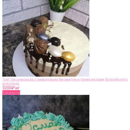
Торт Три шоколада с шифоновым бисквитом и тремя видами бельгийского
шоколада
3200
₽\кг
Заказать