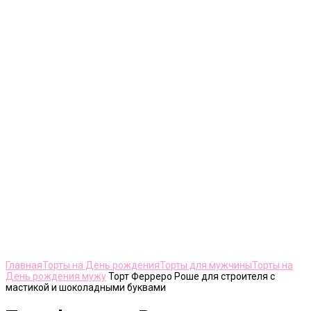
Нажмите, чтобы увеличить
Главная
Торты на День рождения
Торты для мужчины
Торты на
День рождения мужу
Торт Ферреро Роше для строителя с
мастикой и шоколадными буквами