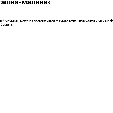
ташка-малина»
й бисквит, крем на основе сыра маскарпоне, творожного сыра и 
 бумага.