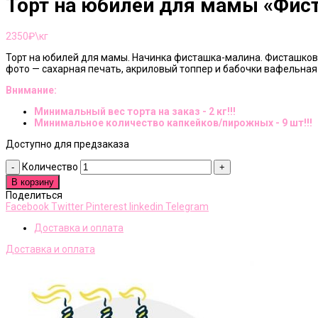
Торт на юбилей для мамы «Фис
2350
₽\кг
Торт на юбилей для мамы. Начинка фисташка-малина. Фисташковы
фото — сахарная печать, акриловый топпер и бабочки вафельная
Внимание:
Минимальный вес торта на заказ - 2 кг!!!
Минимальное количество капкейков/пирожных - 9 шт!!!
Доступно для предзаказа
Количество
В корзину
Поделиться
Facebook
Twitter
Pinterest
linkedin
Telegram
Доставка и оплата
Доставка и оплата