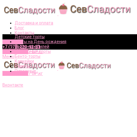
Доставка и оплата
Блог
Контакты
Детские торты
Торты на День рождения
Вконтакте
Торты на юбилей
+7 (978) 229-13-51
Свадебные торты
0
элементов
/
0
₽\кг
Бенто-торты
Меню
Капкейки
Рулеты
Пирожные
0
элементов
/
0
₽\кг
+7 (978) 229-13-51
Вконтакте