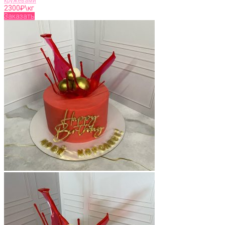
кружевами
2300
₽\кг
Заказать