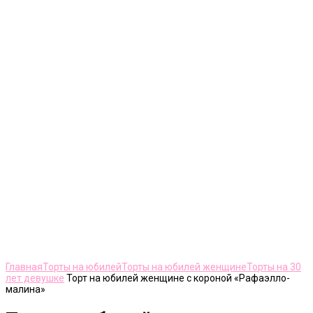
Нажмите, чтобы увеличить
Главная
Торты на юбилей
Торты на юбилей женщине
Торты на 30
лет девушке
Торт на юбилей женщине с короной «Рафаэлло-
малина»