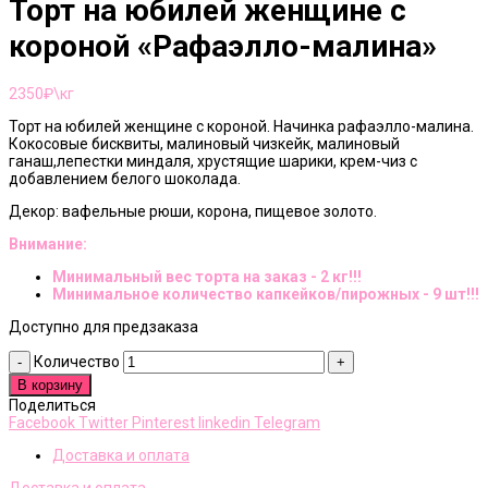
Торт на юбилей женщине с
короной «Рафаэлло-малина»
2350
₽\кг
Торт на юбилей женщине с короной. Начинка рафаэлло-малина.
Кокосовые бисквиты, малиновый чизкейк, малиновый
ганаш,лепестки миндаля, хрустящие шарики, крем-чиз с
добавлением белого шоколада.
Декор: вафельные рюши, корона, пищевое золото.
Внимание:
Минимальный вес торта на заказ - 2 кг!!!
Минимальное количество капкейков/пирожных - 9 шт!!!
Доступно для предзаказа
Количество
В корзину
Поделиться
Facebook
Twitter
Pinterest
linkedin
Telegram
Доставка и оплата
Доставка и оплата