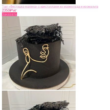
Торт «Фисташка-малина» с кристаллами из мармелада и изомальта
2350
₽\кг
Заказать