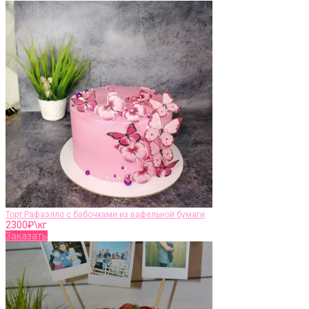
Торт Рафаэлло с бабочками из вафельной бумаги
2300
₽\кг
Заказать