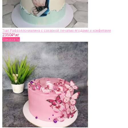
Торт Рафаэлло-малина с сахарной печатью ягодами и конфетами
2350
₽\кг
Заказать