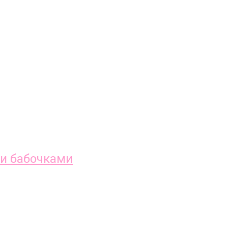
 и бабочками