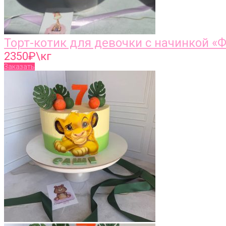
Торт-котик для девочки с начинкой 
2350
₽\кг
Заказать