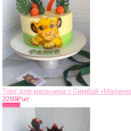
Торт для мальчика с Симбой «Малино
2250
₽\кг
Заказать