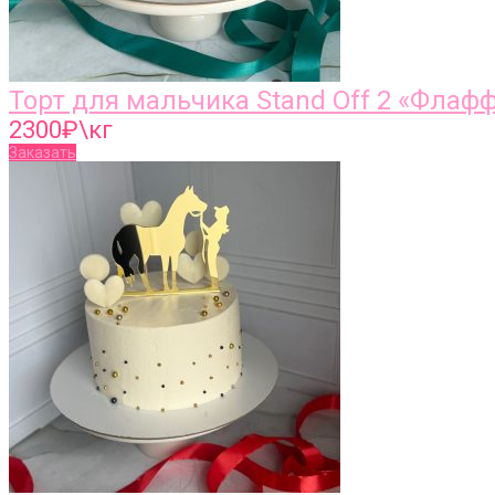
Торт для мальчика Stand Off 2 «Флаф
2300
₽\кг
Заказать