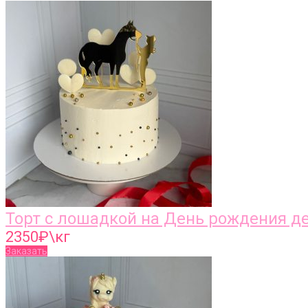
Торт с лошадкой на День рождения д
2350
₽\кг
Заказать