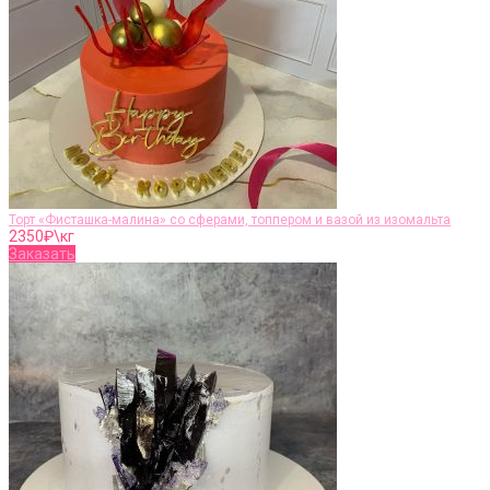
Торт «Фисташка-малина» со сферами, топпером и вазой из изомальта
2350
₽\кг
Заказать