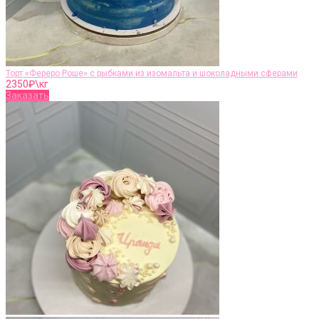
Торт «Фереро Роше» с рыбками из изомальта и шоколадными сферами
2350
₽\кг
Заказать