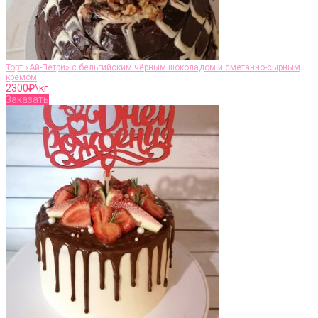
Торт «Ай-Петри» с бельгийским чёрным шоколадом и сметанно-сырным
кремом
2300
₽\кг
Заказать