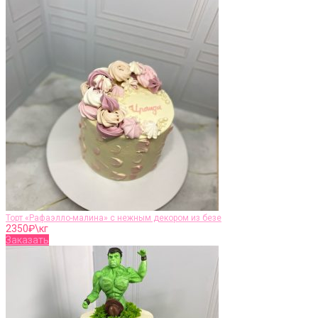
Торт «Рафаэлло-малина» с нежным декором из безе
2350
₽\кг
Заказать