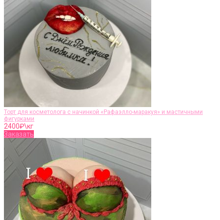
Торт для косметолога с начинкой «Рафаэлло-маракуя» и мастичными
фигурками
2400
₽\кг
Заказать