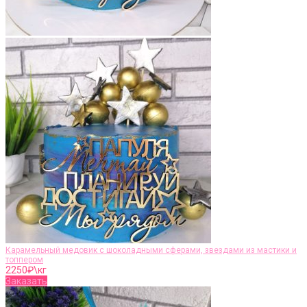
Карамельный медовик с шоколадными сферами, звездами из мастики и
топпером
2250
₽\кг
Заказать