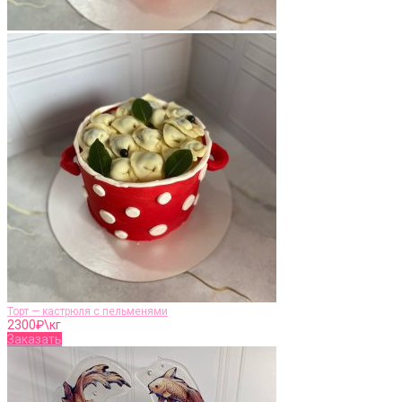
Торт — кастрюля с пельменями
2300
₽\кг
Заказать