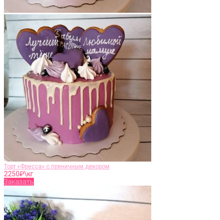
Торт «Фресса» с пряничным декором
2250
₽\кг
Заказать