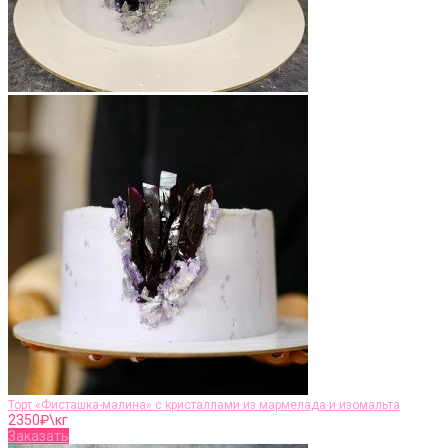
Торт «Фисташка-малина» с кристаллами из мармелада и изомальта
2350
₽\кг
Заказать