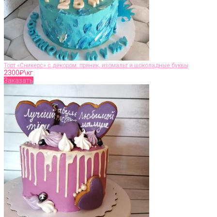
Торт «Сникерс» с декором: пряник, изомальт и шоколадные буквы
2300
₽\кг
Заказать