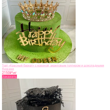
Торт «Красный бархат» с короной, акриловым топпером и шоколадными
буквами
2150
₽\кг
Заказать