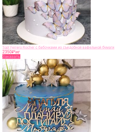
Торт Ferrero Rocher с бабочками из съедобной вафельной бумаги
2350
₽\кг
Заказать