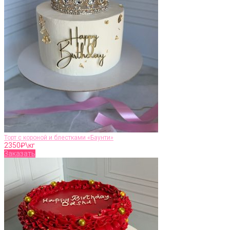
Торт с короной и блестками «Баунти»
2350
₽\кг
Заказать