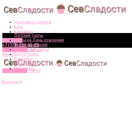
Доставка и оплата
Блог
Контакты
Детские торты
Торты на День рождения
Вконтакте
Торты на юбилей
+7 (978) 229-13-51
Свадебные торты
0
элементов
/
0
₽\кг
Бенто-торты
Меню
Капкейки
Рулеты
Пирожные
0
элементов
/
0
₽\кг
+7 (978) 229-13-51
Вконтакте