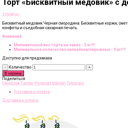
Торт «Бисквитный медовик» с 
2250
₽\кг
Бисквитный медовик Черная смородина. Бисквитные коржи, сме
конфеты и съедобная сахарная печать.
Внимание:
Минимальный вес торта на заказ - 2 кг!!!
Минимальное количество капкейков/пирожных - 9 шт!!!
Доступно для предзаказа
Количество
В корзину
Поделиться
Facebook
Twitter
Pinterest
linkedin
Telegram
Доставка и оплата
Доставка и оплата