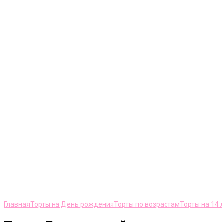
Нажмите, чтобы увеличить
Главная
Торты на День рождения
Торты по возрастам
Торты на 14 