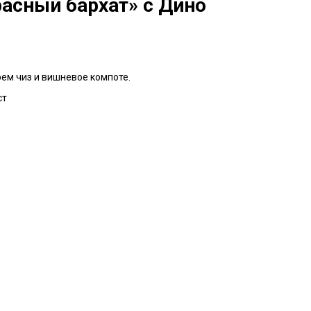
расный бархат» с Дино
рем чиз и вишневое компоте.
ст