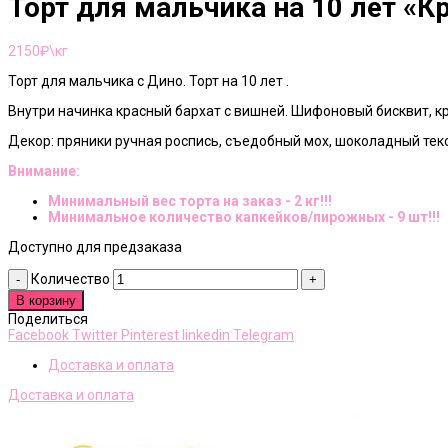
Торт для мальчика на 10 лет «К
2150
₽\кг
Торт для мальчика с Дино. Торт на 10 лет .
Внутри начинка красный бархат с вишней. Шифоновый бисквит, к
Декор: пряники ручная роспись, съедобный мох, шоколадный тек
Внимание:
Минимальный вес торта на заказ - 2 кг!!!
Минимальное количество капкейков/пирожных - 9 шт!!!
Доступно для предзаказа
Количество
В корзину
Поделиться
Facebook
Twitter
Pinterest
linkedin
Telegram
Доставка и оплата
Доставка и оплата