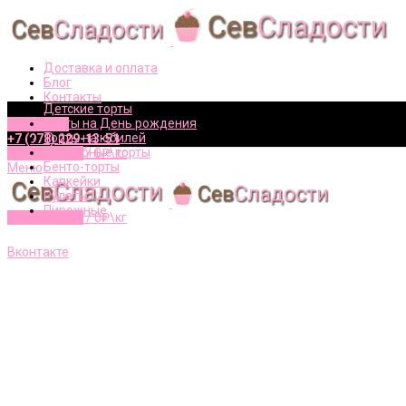
Доставка и оплата
Блог
Контакты
Детские торты
Торты на День рождения
Вконтакте
Торты на юбилей
+7 (978) 229-13-51
Свадебные торты
0
элементов
/
0
₽\кг
Бенто-торты
Меню
Капкейки
Рулеты
Пирожные
0
элементов
/
0
₽\кг
+7 (978) 229-13-51
Вконтакте