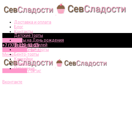
Доставка и оплата
Блог
Контакты
Детские торты
Торты на День рождения
Вконтакте
Торты на юбилей
+7 (978) 229-13-51
Свадебные торты
0
элементов
/
0
₽\кг
Бенто-торты
Меню
Капкейки
Рулеты
Пирожные
0
элементов
/
0
₽\кг
+7 (978) 229-13-51
Вконтакте