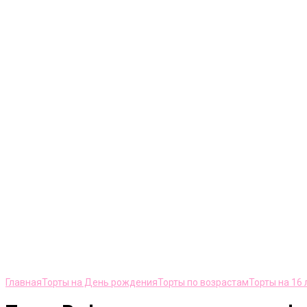
Нажмите, чтобы увеличить
Главная
Торты на День рождения
Торты по возрастам
Торты на 16 