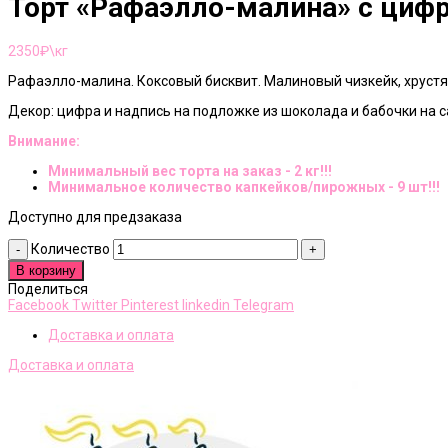
Торт «Рафаэлло-малина» с цифр
2350
₽\кг
Рафаэлло-малина. Коксовый бисквит. Малиновый чизкейк, хрустя
Декор: цифра и надпись на подложке из шоколада и бабочки на с
Внимание:
Минимальный вес торта на заказ - 2 кг!!!
Минимальное количество капкейков/пирожных - 9 шт!!!
Доступно для предзаказа
Количество
В корзину
Поделиться
Facebook
Twitter
Pinterest
linkedin
Telegram
Доставка и оплата
Доставка и оплата