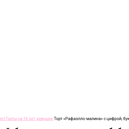
лет
Торты на 16 лет девушке
Торт «Рафаэлло-малина» с цифрой, бу