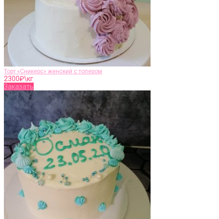
Торт «Сникерс» женский с топером
2300
₽\кг
Заказать