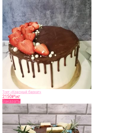
Торт «Красный бархат»
2150
₽\кг
Заказать