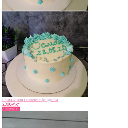
Нежный торт Сникерс с фундуком
2300
₽\кг
Заказать