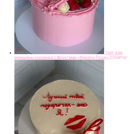
Торт для
женщины корзинка с фруктами «Фереро Роше»
2350
₽\кг