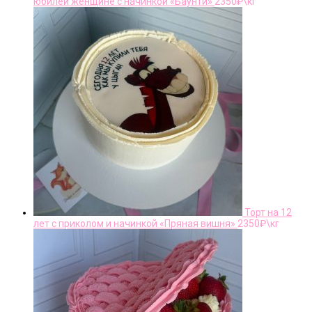
юбилей женщине с начинкой «Баунти»
2350
₽\кг
Торт на 12
лет с приколом и начинкой «Пряная вишня»
2350
₽\кг