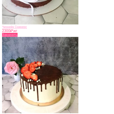
Чизкейк Сникерс
2300
₽\кг
Заказать