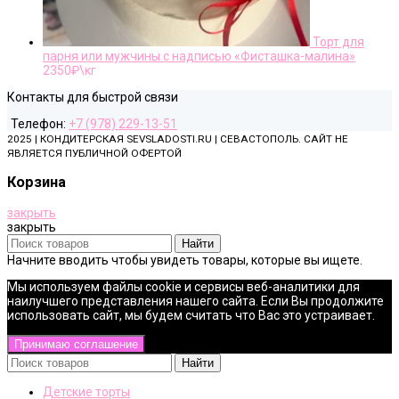
Торт для
парня или мужчины с надписью «Фисташка-малина»
2350
₽\кг
Контакты для быстрой связи
Телефон:
+7 (978) 229-13-51
2025 | КОНДИТЕРСКАЯ SEVSLADOSTI.RU | СЕВАСТОПОЛЬ. САЙТ НЕ
ЯВЛЯЕТСЯ ПУБЛИЧНОЙ ОФЕРТОЙ
Корзина
закрыть
закрыть
Найти
Начните вводить чтобы увидеть товары, которые вы ищете.
Мы используем файлы cookie и сервисы веб-аналитики для
наилучшего представления нашего сайта. Если Вы продолжите
использовать сайт, мы будем считать что Вас это устраивает.
Принимаю соглашение
Найти
Детские торты