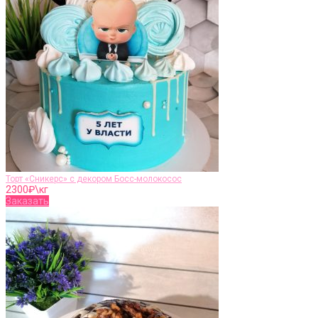
Торт «Сникерс» с декором Босс-молокосос
2300
₽\кг
Заказать