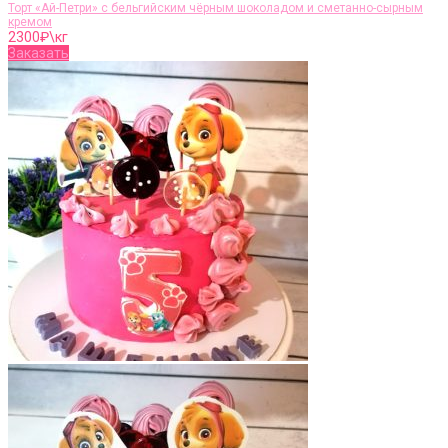
Торт «Ай-Петри» с бельгийским чёрным шоколадом и сметанно-сырным
кремом
2300
₽\кг
Заказать