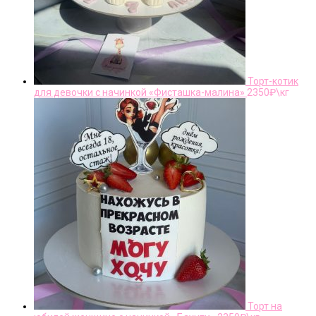
Торт-котик
для девочки с начинкой «Фисташка-малина»
2350
₽\кг
Торт на