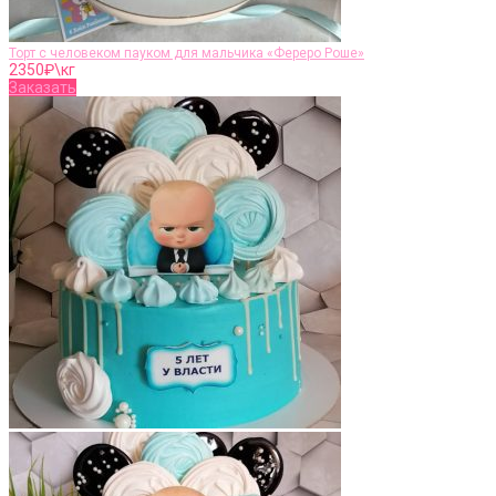
Торт с человеком пауком для мальчика «Фереро Роше»
2350
₽\кг
Заказать