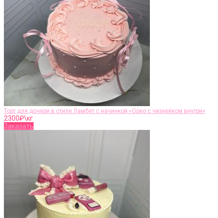
Торт для дочери в стиле Ламбет с начинкой «Орео с чизкейком внутри»
2300
₽\кг
Заказать