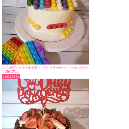
Бисквитный медовик с Поп ит и чёрной смородиной
2250
₽\кг
Заказать