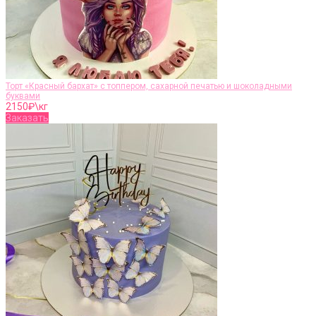
Торт «Красный бархат» с топпером, сахарной печатью и шоколадными
буквами
2150
₽\кг
Заказать