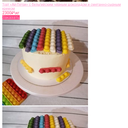
Торт «Ай-Петри» с бельгийским чёрным шоколадом и сметанно-сырным
кремом
2300
₽\кг
Заказать