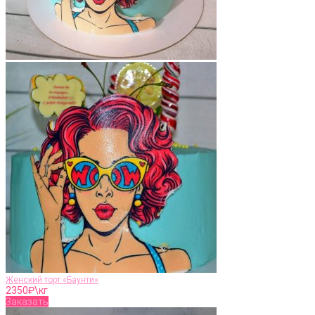
Женский торт «Баунти»
2350
₽\кг
Заказать