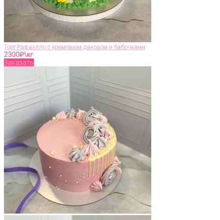
Торт Рафаэлло с кремовым декором и бабочками
2300
₽\кг
Заказать