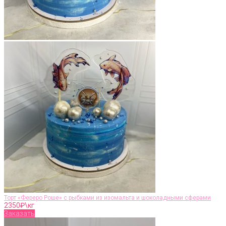
Торт «Фереро Роше» с рыбками из изомальта и шоколадными сферами
2350
₽\кг
Заказать