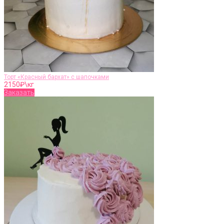
Торт «Красный бархат» с шапочками
2150
₽\кг
Заказать