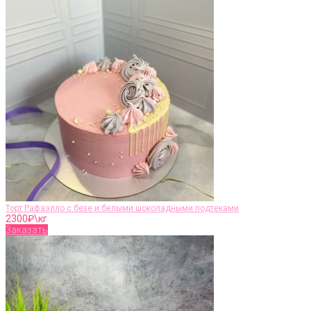
Торт Рафаэлло с безе и белыми шоколадными подтеками
2300
₽\кг
Заказать