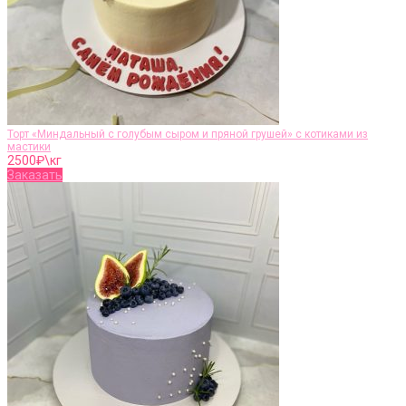
Торт «Миндальный с голубым сыром и пряной грушей» с котиками из
мастики
2500
₽\кг
Заказать