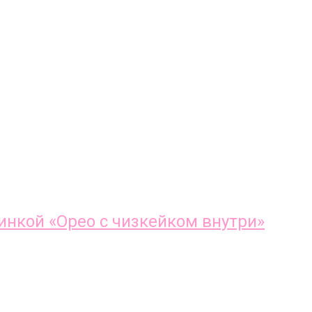
чинкой «Орео с чизкейком внутри»